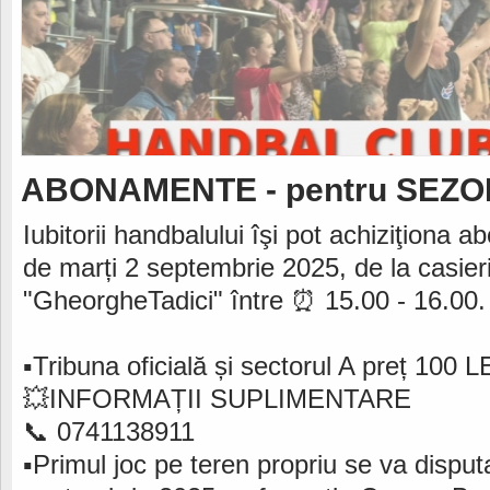
ABONAMENTE - pentru SEZO
Iubitorii handbalului îşi pot achiziţiona
de marți 2 septembrie 2025, de la casieria
"GheorgheTadici" între ⏰️ 15.00 - 16.00.
▪️Tribuna oficială și sectorul A preț 100 L
💥INFORMAȚII SUPLIMENTARE
📞 0741138911
▪️Primul joc pe teren propriu se va disp