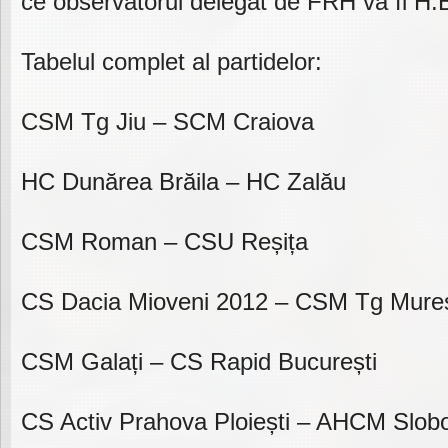
ce observatorul delegat de FRH va fi H.B
Tabelul complet al partidelor:
CSM Tg Jiu – SCM Craiova
HC Dunărea Brăila – HC Zalău
CSM Roman – CSU Reșița
CS Dacia Mioveni 2012 – CSM Tg Mure
CSM Galați – CS Rapid București
CS Activ Prahova Ploiești – AHCM Slob