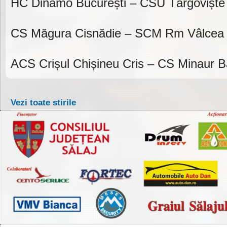
HC Dinamo București – CSU Târgoviște
CS Măgura Cisnădie – SCM Rm Vâlcea
ACS Crișul Chișineu Cris – CS Minaur 
Vezi toate stirile