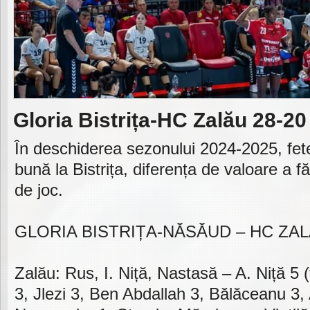
Gloria Bistrița-HC Zalău 28-20
În deschiderea sezonului 2024-2025, fete
bună la Bistrița, diferența de valoare a fă
de joc.
GLORIA BISTRIȚA-NĂSĂUD – HC ZALĂU
Zalău: Rus, I. Niță, Nastasă – A. Niță 5 
3, Jlezi 3, Ben Abdallah 3, Bălăceanu 3, 