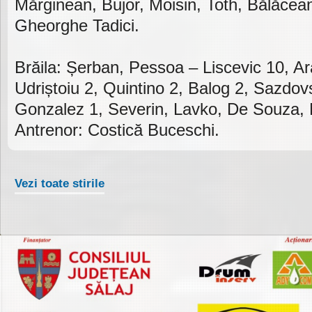
Mărginean, Bujor, Moisin, Toth, Bălăcean
Gheorghe Tadici.
Brăila: Șerban, Pessoa – Liscevic 10, A
Udriștoiu 2, Quintino 2, Balog 2, Sazdov
Gonzalez 1, Severin, Lavko, De Souza, 
Antrenor: Costică Buceschi.
Vezi toate stirile