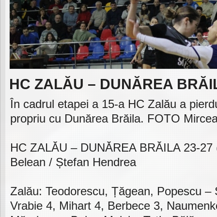
HC ZALĂU – DUNĂREA BRĂIL
În cadrul etapei a 15-a HC Zalău a pierd
propriu cu Dunărea Brăila. FOTO Mirce
HC ZALĂU – DUNĂREA BRĂILA 23-27 (11-
Belean / Ștefan Hendrea
Zalău: Teodorescu, Țăgean, Popescu – S
Vrabie 4, Mihart 4, Berbece 3, Naumenk