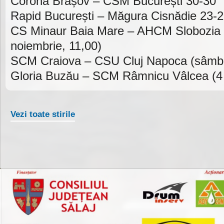
Corona Brașov – CSM București 30-30
Rapid București – Măgura Cisnădie 23-
CS Minaur Baia Mare – AHCM Slobozia
noiembrie, 11,00)
SCM Craiova – CSU Cluj Napoca (sâmbă
Gloria Buzău – SCM Râmnicu Vâlcea (4 
Vezi toate stirile