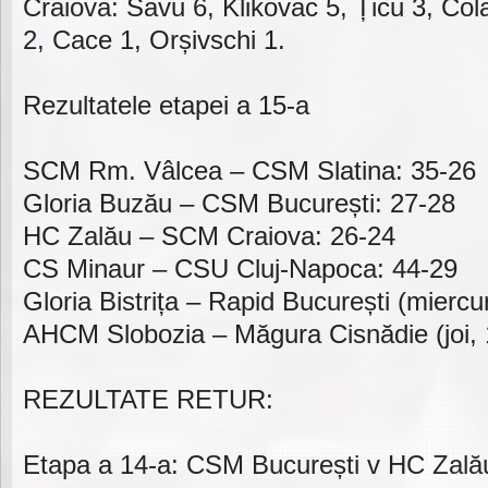
Craiova: Savu 6, Klikovac 5, Țicu 3, Cola
2, Cace 1, Orșivschi 1.
Rezultatele etapei a 15-a
SCM Rm. Vâlcea – CSM Slatina: 35-26
Gloria Buzău – CSM București: 27-28
HC Zalău – SCM Craiova: 26-24
CS Minaur – CSU Cluj-Napoca: 44-29
Gloria Bistrița – Rapid București (miercur
AHCM Slobozia – Măgura Cisnădie (joi, 
REZULTATE RETUR:
Etapa a 14-a: CSM București v HC Zalău