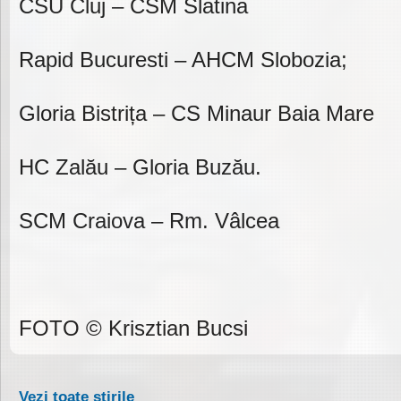
CSU Cluj – CSM Slatina
Rapid Bucuresti – AHCM Slobozia;
Gloria Bistrița – CS Minaur Baia Mare
HC Zalău – Gloria Buzău.
SCM Craiova – Rm. Vâlcea
FOTO ©️ Krisztian Bucsi
Vezi toate stirile